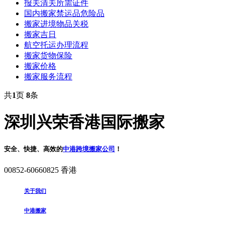
报关清关所需证件
国内搬家禁运品危险品
搬家进境物品关税
搬家吉日
航空托运办理流程
搬家货物保险
搬家价格
搬家服务流程
共
1
页
8
条
深圳兴荣香港国际搬家
安全、快捷、高效的
中港跨境搬家公司
！
00852-60660825 香港
关于我们
中港搬家