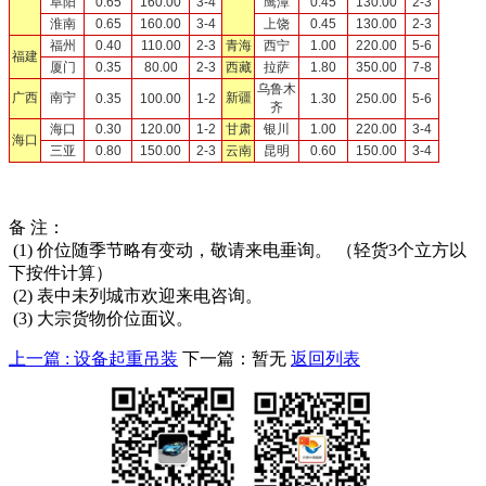
阜阳
0.65
160.00
3-4
鹰潭
0.45
130.00
2-3
淮南
0.65
160.00
3-4
上饶
0.45
130.00
2-3
福州
0.40
110.00
2-3
青海
西宁
1.00
220.00
5-6
福建
厦门
0.35
80.00
2-3
西藏
拉萨
1.80
350.00
7-8
乌鲁木
广西
南宁
新疆
0.35
100.00
1-2
1.30
250.00
5-6
齐
海口
0.30
120.00
1-2
甘肃
银川
1.00
220.00
3-4
海口
三亚
0.80
150.00
2-3
云南
昆明
0.60
150.00
3-4
备 注：
(1) 价位随季节略有变动，敬请来电垂询。 （轻货3个立方以
下按件计算）
(2) 表中未列城市欢迎来电咨询。
(3) 大宗货物价位面议。
上一篇 : 设备起重吊装
下一篇：暂无
返回列表