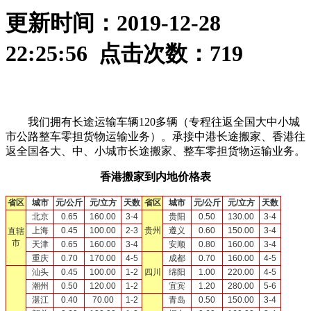
更新时间：2019-12-28
22:25:56 点击次数：
719
我们拥有长途运输车辆120多辆（专程往返全国大中小城
市公路整车零担货物运输业务）。承接中港长途搬家、香港往
返全国各大、中、小城市长途搬家、整车零担货物运输业务。
香港搬家到内地价格表
省区
城市
元/公斤
元/立方
天数
省区
城市
元/公斤
元/立方
天数
北京
0.65
160.00
3-4
贵阳
0.50
130.00
3-4
上海
0.45
100.00
2-3
贵州
遵义
0.60
150.00
3-4
直辖
市
天津
0.65
160.00
3-4
安顺
0.80
160.00
3-4
重庆
0.70
170.00
4-5
成都
0.70
160.00
4-5
汕头
0.45
100.00
1-2
四川
绵阳
1.00
220.00
4-5
潮州
0.50
120.00
1-2
宜宾
1.20
280.00
5-6
湛江
0.40
70.00
1-2
青岛
0.50
150.00
3-4